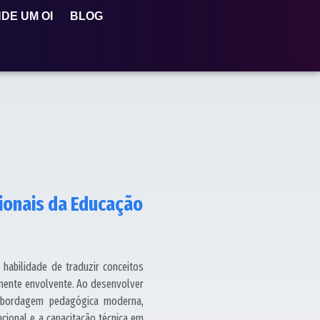
DE UM OI
BLOG
sionais da Educação
 habilidade de traduzir conceitos
mente envolvente. Ao desenvolver
a abordagem pedagógica moderna,
cional e a capacitação técnica em