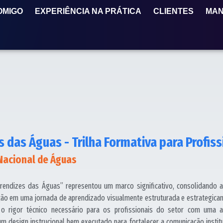
OMIGO
EXPERIÊNCIA NA PRÁTICA
CLIENTES
MAN
s das Águas - Trilha Formativa para Profis
 Nacional de Águas
prendizes das Águas” representou um marco significativo, consolidando a
ão em uma jornada de aprendizado visualmente estruturada e estrategica
ir o rigor técnico necessário para os profissionais do setor com um
 design instrucional bem executado para fortalecer a comunicação institu